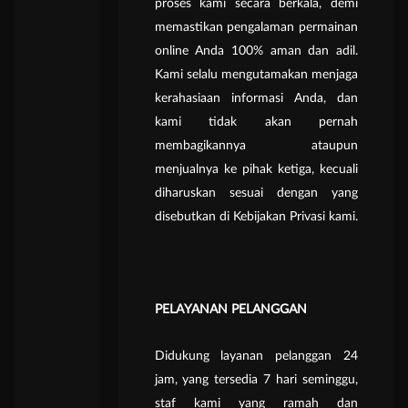
proses kami secara berkala, demi
memastikan pengalaman permainan
online Anda 100% aman dan adil.
Kami selalu mengutamakan menjaga
kerahasiaan informasi Anda, dan
kami tidak akan pernah
membagikannya ataupun
menjualnya ke pihak ketiga, kecuali
diharuskan sesuai dengan yang
disebutkan di Kebijakan Privasi kami.
PELAYANAN PELANGGAN
Didukung layanan pelanggan 24
jam, yang tersedia 7 hari seminggu,
staf kami yang ramah dan