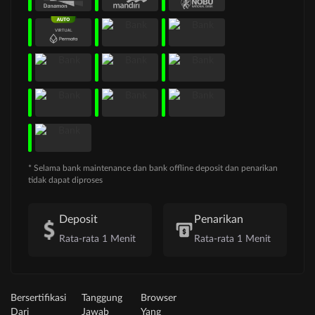
* Selama bank maintenance dan bank offline deposit dan penarikan
tidak dapat diproses
Deposit
Penarikan
Rata-rata 1 Menit
Rata-rata 1 Menit
Bersertifikasi
Tanggung
Browser
Dari
Jawab
Yang