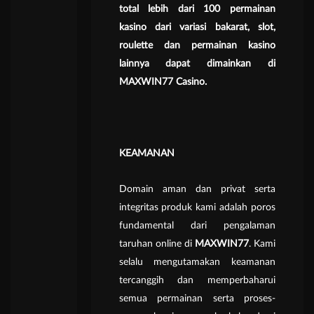
total lebih dari 100 permainan
kasino dari variasi bakarat, slot,
roulette dan permainan kasino
lainnya dapat dimainkan di
MAXWIN77
Casino.
KEAMANAN
Domain aman dan privat serta
integritas produk kami adalah poros
fundamental dari pengalaman
taruhan online di
MAXWIN77
. Kami
selalu mengutamakan keamanan
tercanggih dan memperbaharui
semua permainan serta proses-