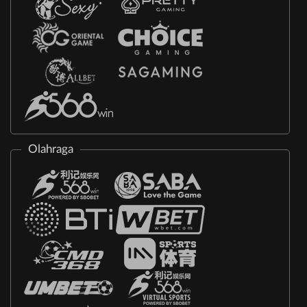
Olahraga