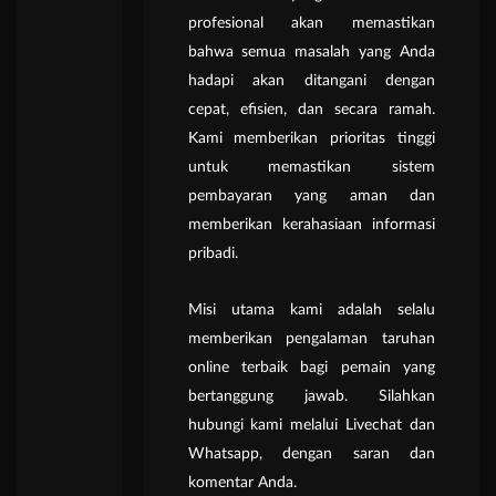
profesional akan memastikan
bahwa semua masalah yang Anda
hadapi akan ditangani dengan
cepat, efisien, dan secara ramah.
Kami memberikan prioritas tinggi
untuk memastikan sistem
pembayaran yang aman dan
memberikan kerahasiaan informasi
pribadi.
Misi utama kami adalah selalu
memberikan pengalaman taruhan
online terbaik bagi pemain yang
bertanggung jawab. Silahkan
hubungi kami melalui Livechat dan
Whatsapp, dengan saran dan
komentar Anda.