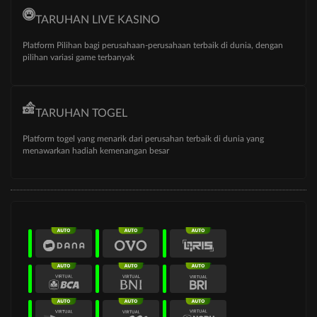
TARUHAN LIVE KASINO
Platform Pilihan bagi perusahaan-perusahaan terbaik di dunia, dengan
pilihan variasi game terbanyak
TARUHAN TOGEL
Platform togel yang menarik dari perusahan terbaik di dunia yang
menawarkan hadiah kemenangan besar