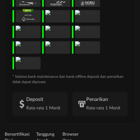
* Selama bank maintenance dan bank offline deposit dan penarikan
tidak dapat diproses
Deposit
Penarikan
Rata-rata 1 Menit
Rata-rata 1 Menit
Bersertifikasi
Tanggung
Browser