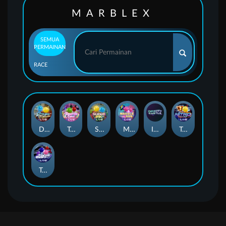
MARBLEX
SEMUA
PERMAINAN
RACE
Dragon Tiger
Tomorrow land
Super PK
Marble Run
Infinity Castle
Tokyo Drift Nitro
Tokyo Drift