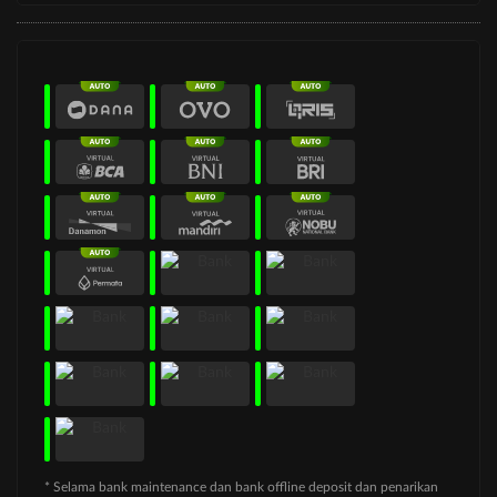
* Selama bank maintenance dan bank offline deposit dan penarikan