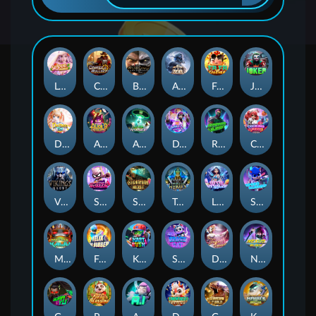
Love Paradise
Cowboy Bullseye
Black WuKong
AI OF ZEUS
Fa Fa Caishen
Joker
Demon Fox
Alice Dream
Alien Invasion
DJ Maxx
Robinhood Quest
Cooking Red
Viking Quest
Spider Woman
Steampunk Heist
Temple of Horus
Little Mermaid
Speed Runner
Mecha Kaiju
Felix The Robber
Kart Rush
Space Cat
Dance Dance Dance
Nexus Blade