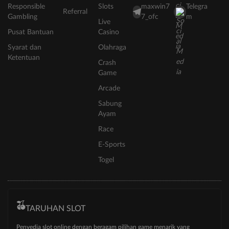
Responsible
Slots
maxwin7
Telegra
Referral
Gambling
7_ofc
m
Live
Pusat Bantuan
Casino
Syarat dan
Olahraga
Ketentuan
Crash
Game
Arcade
Sabung
Ayam
Race
E-Sports
Togel
TARUHAN SLOT
Penyedia slot online dengan beragam pilihan game menarik yang