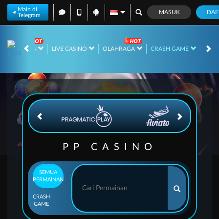
Main di
MASUK
DAF
Telegram
MES
SLOTS
LIVE CASINO
OLAHRAGA
CRASH GAME
ARC
PP CASINO
SEMUA
PERMAINAN
CRASH
GAME