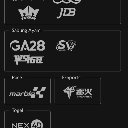
Sabung Ayam
Race
E-Sports
Togel