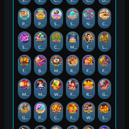
Super Powerful
SUPER GEMS
CHALLENGE・FU LU SHOU XI
Super Win
CAISHEN DADDY
Double Happiness
Piggy Master
PYRAMID OF FLAMES
SUGAR BOOM
SUPER LUCKY
NECROMANCER SHA
CAISHEN-LUCKY SPREAD
Super Rich
CUBE?
Challenge・Mayan Calendar
MYSTIC LEGEND 2
The Empire
Lucky Poker 2
Tomb Treasure
Burlesque 2
MASTER HAHA
Rat of Wealth
FEATURE BUY - Golden Pig
FANTASY - SOUTHEAST ASIA
Money Meow
Madame Caroline
What The FA
Fa Fa Monkey
Rich & Happy
Glorious Kingdom
Golden Week
PS Club
Challenge・Golden Pig
Fortune Teller
Who's The Boss
Super Boom